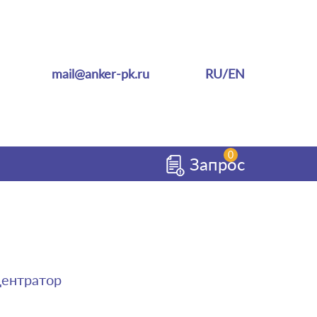
mail@anker-pk.ru
RU
/
EN
0
Запрос
ентратор