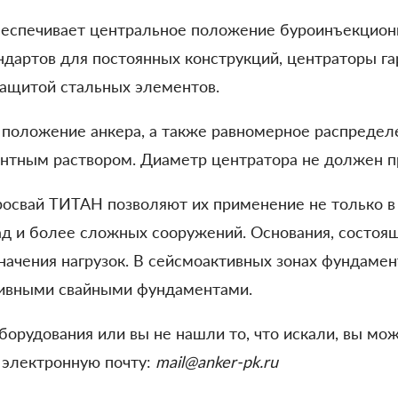
еспечивает центральное положение буроинъекционн
ндартов для постоянных конструкций, центраторы г
защитой стальных элементов.
е положение анкера, а также равномерное распреде
ентным раствором. Диаметр центратора не должен п
свай ТИТАН позволяют их применение не только в 
кад и более сложных сооружений. Основания, состоя
значения нагрузок. В сейсмоактивных зонах фундамен
сивными свайными фундаментами.
борудования или вы не нашли то, что искали, вы мо
 электронную почту:
mail@anker-pk.ru